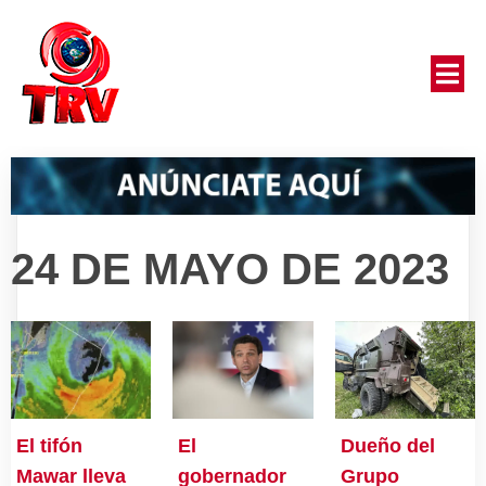
24 DE MAYO DE 2023
El tifón
El
Dueño del
Mawar lleva
gobernador
Grupo