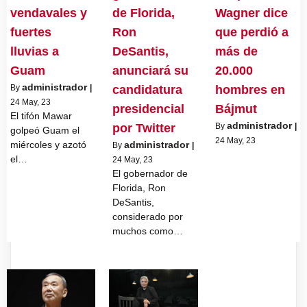
vendavales y
de Florida,
Wagner dice
fuertes
Ron
que perdió a
lluvias a
DeSantis,
más de
Guam
anunciará su
20.000
administrador
By
|
candidatura
hombres en
24
May, 23
presidencial
Bájmut
El tifón Mawar
administrador
por Twitter
By
|
golpeó Guam el
24
May, 23
miércoles y azotó
administrador
By
|
el…
24
May, 23
El gobernador de
Florida, Ron
DeSantis,
considerado por
muchos como…