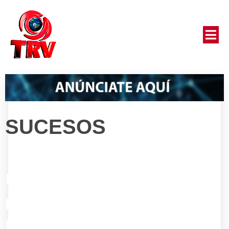
SUCESOS
No
posts
found!