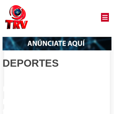
DEPORTES
No
posts
found!