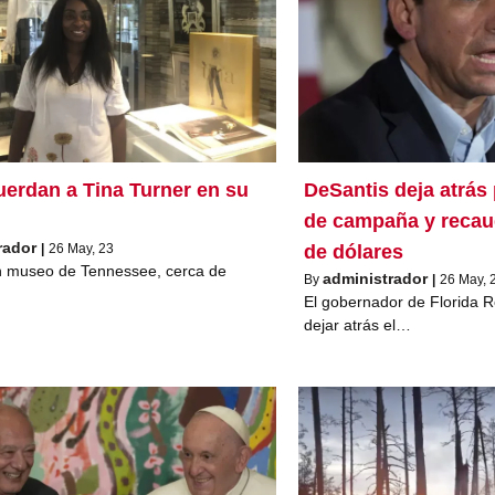
uerdan a Tina Turner en su
DeSantis deja atrás
de campaña y recau
rador
|
26
May, 23
de dólares
n museo de Tennessee, cerca de
administrador
By
|
26
May, 
El gobernador de Florida R
dejar atrás el…