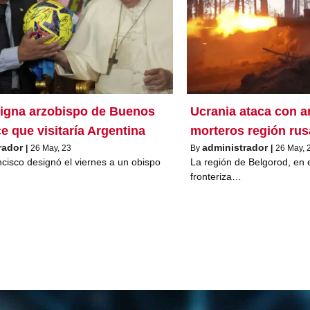
igna arzobispo de Buenos
Ucrania ataca con art
ce que visitaría Argentina
morteros región rus
rador
administrador
|
26
May, 23
By
|
26
May, 
cisco designó el viernes a un obispo
La región de Belgorod, en e
fronteriza…