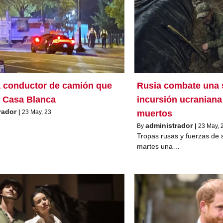
 conductor de camión que
Rusia combate una 
 Casa Blanca
incursión ucraniana
rador
|
23
May, 23
muertos
administrador
By
|
23
May, 
Tropas rusas y fuerzas de 
martes una…