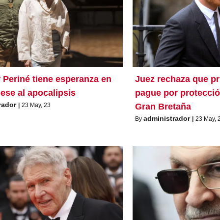
 Periné tiene esperanza en
Juez rechaza que pr
ese al apocalipsis
pague por protección
rador
|
23
May, 23
Gran Bretaña
administrador
By
|
23
May, 