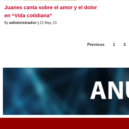
Juanes canta sobre el amor y el dolor
en “Vida cotidiana”
administrador
By
|
22
May, 23
Previous
1
2