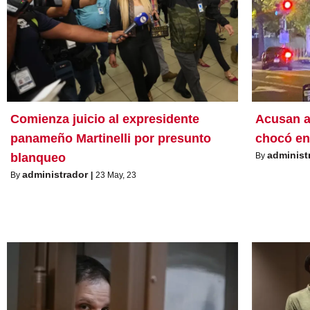
Comienza juicio al expresidente
Acusan a
panameño Martinelli por presunto
chocó en
administ
blanqueo
By
administrador
By
|
23
May, 23