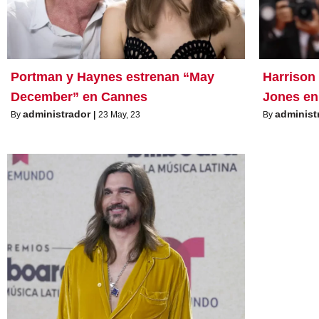
Portman y Haynes estrenan “May
Harrison
December” en Cannes
Jones en
administrador
administ
By
|
23
May, 23
By