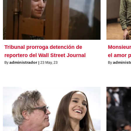
Tribunal prorroga detención de
Monsieur
reportero del Wall Street Journal
el amor p
administrador
administ
By
|
23
May, 23
By