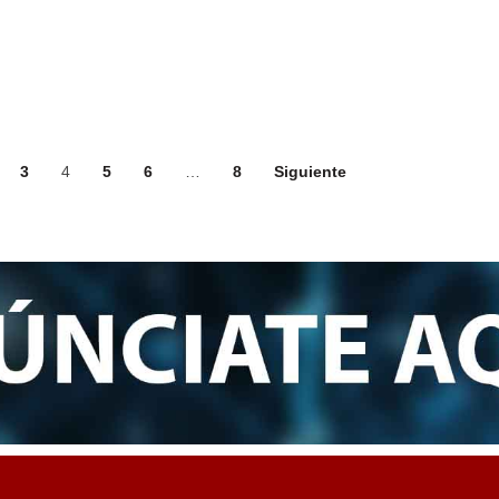
3
4
5
6
…
8
Siguiente