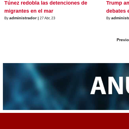
Túnez redobla las detenciones de
Trump am
migrantes en el mar
debates 
administrador
administ
By
|
27
Abr, 23
By
Previ