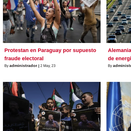
Protestan en Paraguay por supuesto
Alemania 
fraude electoral
de energ
administrador
administ
By
|
2
May, 23
By