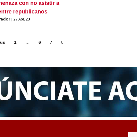
enaza con no asistir a
entre republicanos
rador
|
27
Abr, 23
ous
1
…
6
7
8