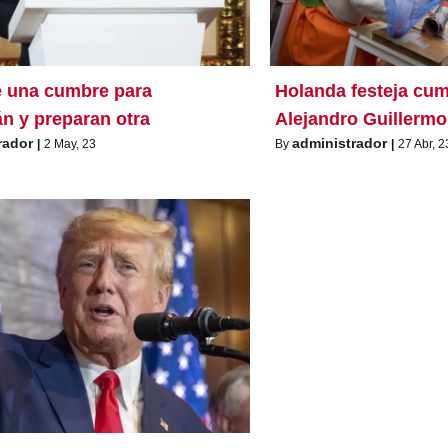
 una cumbre para
Holanda festeja cum
án y preparan otra
Alejandro Guillermo
rador
administrador
|
2
May, 23
By
|
27
Abr, 2