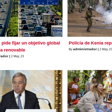
pide fijar un objetivo global
Policía de Kenia re
administrador
ía renovable
By
|
2
May, 2
rador
|
2
May, 23