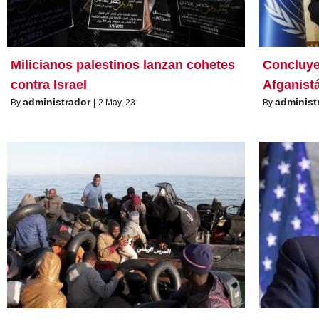
Milicianos palestinos lanzan cohetes
Concluye
contra Israel
Afganist
administrador
administ
By
|
2
May, 23
By